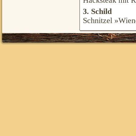
Hacksteak mit R
3. Schild
Schnitzel »Wien